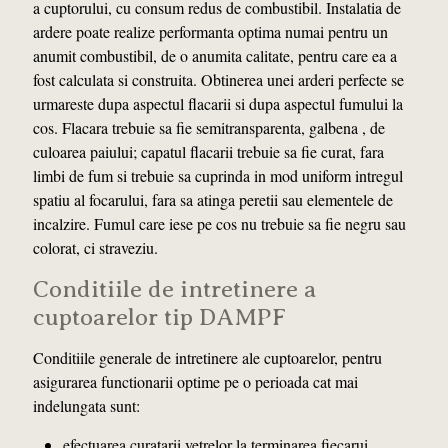
a cuptorului, cu consum redus de combustibil. Instalatia de
ardere poate realize performanta optima numai pentru un
anumit combustibil, de o anumita calitate, pentru care ea a
fost calculata si construita. Obtinerea unei arderi perfecte se
urmareste dupa aspectul flacarii si dupa aspectul fumului la
cos. Flacara trebuie sa fie semitransparenta, galbena , de
culoarea paiului; capatul flacarii trebuie sa fie curat, fara
limbi de fum si trebuie sa cuprinda in mod uniform intregul
spatiu al focarului, fara sa atinga peretii sau elementele de
incalzire. Fumul care iese pe cos nu trebuie sa fie negru sau
colorat, ci straveziu.
Conditiile de intretinere a
cuptoarelor tip DAMPF
Conditiile generale de intretinere ale cuptoarelor, pentru
asigurarea functionarii optime pe o perioada cat mai
indelungata sunt:
efectuarea curatarii vetrelor la terminarea fiecarui