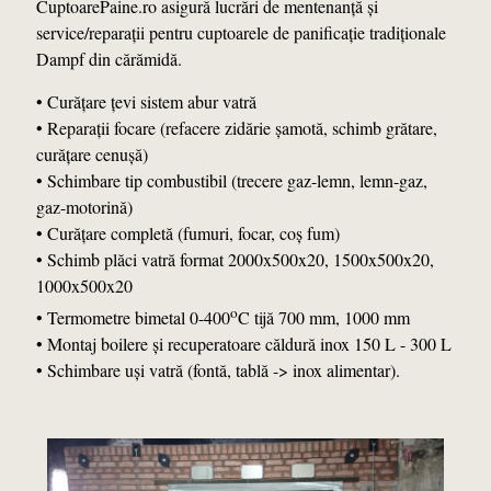
CuptoarePaine.ro asigură lucrări de mentenanţă şi
service/reparaţii pentru cuptoarele de panificaţie tradiţionale
Dampf din cărămidă.
• Curăţare ţevi sistem abur vatră
• Reparaţii focare (refacere zidărie şamotă, schimb grătare,
curăţare cenuşă)
• Schimbare tip combustibil (trecere gaz-lemn, lemn-gaz,
gaz-motorină)
• Curăţare completă (fumuri, focar, coş fum)
• Schimb plăci vatră format 2000x500x20, 1500x500x20,
1000x500x20
o
• Termometre bimetal 0-400
C tijă 700 mm, 1000 mm
• Montaj boilere şi recuperatoare căldură inox 150 L - 300 L
• Schimbare uşi vatră (fontă, tablă -> inox alimentar).